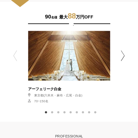
88
90
7
最大
万円OFF
名様
アニヴェル
アーフェリーク白金
神奈川県(
東京都(六本木・麻布・広尾・白金)
30~150名
70~150名
PROFESSIONAL