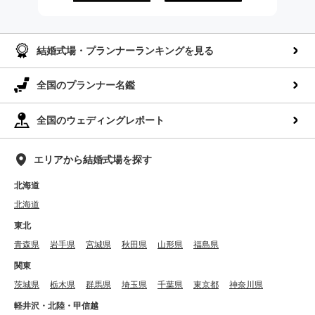
AppStoreでダウンロー
GooglePlayでダウンロ
ド
ード
結婚式場・プランナーランキングを見る
全国のプランナー名鑑
全国のウェディングレポート
エリアから結婚式場を探す
北海道
北海道
東北
青森県
岩手県
宮城県
秋田県
山形県
福島県
関東
茨城県
栃木県
群馬県
埼玉県
千葉県
東京都
神奈川県
軽井沢・北陸・甲信越