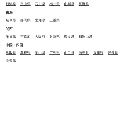
新潟県
富山県
石川県
福井県
山梨県
長野県
東海
岐阜県
静岡県
愛知県
三重県
関西
滋賀県
京都府
大阪府
兵庫県
奈良県
和歌山県
中国・四国
鳥取県
島根県
岡山県
広島県
山口県
徳島県
香川県
愛媛県
高知県
九州
福岡県
佐賀県
長崎県
熊本県
大分県
宮崎県
鹿児島県
沖縄
沖縄県
リゾート
ハワイ
グアム・サイパン
バリ・アジア
オーストラリア
ヨーロッパ
タヒチ・モルディブ
アメリカ・カリブ
沖縄
軽井沢・信州
箱根・小田原
北海道