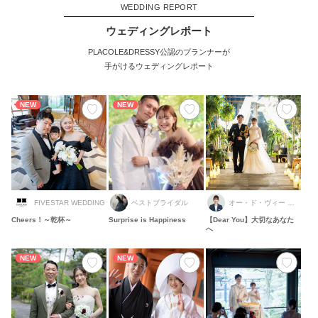
WEDDING REPORT
ウェディングレポート
PLACOLE&DRESSY公認のプランナーが
手がけるウェディングレポート
NEW
NEW
FIVESTAR WEDDING
ベストブライダル
オー・ド・ヴィー ウェディング
Cheers！～乾杯～
Surprise is Happiness
【Dear You】大切なあなた
へ
NEW
NEW