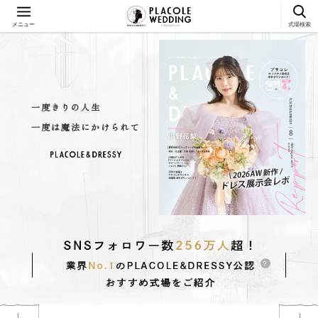
メニュー
式場検索
一
度
き
り
の
人
生
一
度
は
魔
法
に
か
け
ら
れ
て
?