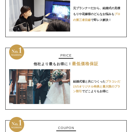
元プランナーだから、結婚式の見積
もりや花嫁様のどんなお悩みも
プロ
の第三者目線
で即レス解決！
PRICE
最低価格保証
他社より最もお得に！
結婚式場と共につくった
プラコレだ
けのオリジナル特典と最大限のプラ
ン割引
でどこよりもお得に
COUPON