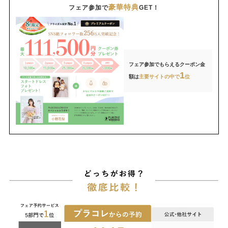
豪華特典
フェア参加で
GET！
フェア参加でもらえるクーポン金
1
額は
主要サイトの中で
位