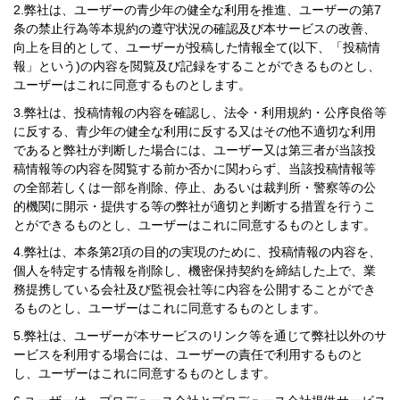
弊社は、ユーザーの青少年の健全な利用を推進、ユーザーの第7
条の禁止行為等本規約の遵守状況の確認及び本サービスの改善、
向上を目的として、ユーザーが投稿した情報全て(以下、「投稿情
報」という)の内容を閲覧及び記録をすることができるものとし、
ユーザーはこれに同意するものとします。
弊社は、投稿情報の内容を確認し、法令・利用規約・公序良俗等
に反する、青少年の健全な利用に反する又はその他不適切な利用
であると弊社が判断した場合には、ユーザー又は第三者が当該投
稿情報等の内容を閲覧する前か否かに関わらず、当該投稿情報等
の全部若しくは一部を削除、停止、あるいは裁判所・警察等の公
的機関に開示・提供する等の弊社が適切と判断する措置を行うこ
とができるものとし、ユーザーはこれに同意するものとします。
弊社は、本条第2項の目的の実現のために、投稿情報の内容を、
個人を特定する情報を削除し、機密保持契約を締結した上で、業
務提携している会社及び監視会社等に内容を公開することができ
るものとし、ユーザーはこれに同意するものとします。
弊社は、ユーザーが本サービスのリンク等を通じて弊社以外のサ
ービスを利用する場合には、ユーザーの責任で利用するものと
し、ユーザーはこれに同意するものとします。