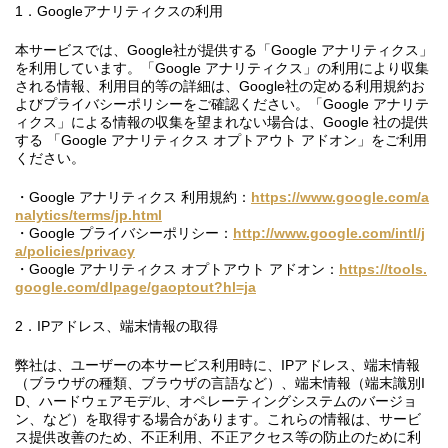
1．Googleアナリティクスの利用
本サービスでは、Google社が提供する「Google アナリティクス」
を利用しています。「Google アナリティクス」の利用により収集
される情報、利用目的等の詳細は、Google社の定める利用規約お
よびプライバシーポリシーをご確認ください。「Google アナリテ
ィクス」による情報の収集を望まれない場合は、Google 社の提供
する 「Google アナリティクス オプトアウト アドオン」をご利用
ください。
・Google アナリティクス 利用規約：
https://www.google.com/a
nalytics/terms/jp.html
・Google プライバシーポリシー：
http://www.google.com/intl/j
a/policies/privacy
・Google アナリティクス オプトアウト アドオン：
https://tools.
google.com/dlpage/gaoptout?hl=ja
2．IPアドレス、端末情報の取得
弊社は、ユーザーの本サービス利用時に、IPアドレス、端末情報
（ブラウザの種類、ブラウザの言語など）、端末情報（端末識別I
D、ハードウェアモデル、オペレーティングシステムのバージョ
ン、など）を取得する場合があります。これらの情報は、サービ
ス提供改善のため、不正利用、不正アクセス等の防止のために利