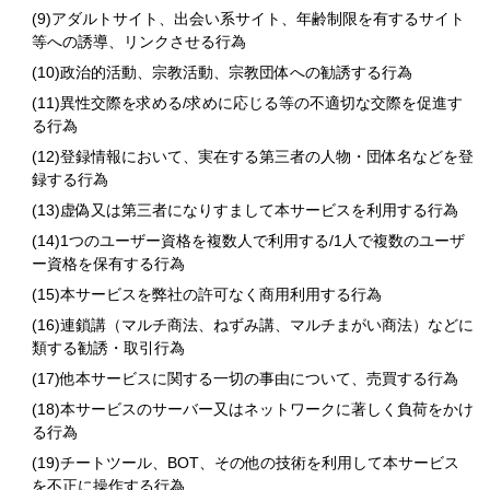
アダルトサイト、出会い系サイト、年齢制限を有するサイト
等への誘導、リンクさせる行為
政治的活動、宗教活動、宗教団体への勧誘する行為
異性交際を求める/求めに応じる等の不適切な交際を促進す
る行為
登録情報において、実在する第三者の人物・団体名などを登
録する行為
虚偽又は第三者になりすまして本サービスを利用する行為
1つのユーザー資格を複数人で利用する/1人で複数のユーザ
ー資格を保有する行為
本サービスを弊社の許可なく商用利用する行為
連鎖講（マルチ商法、ねずみ講、マルチまがい商法）などに
類する勧誘・取引行為
他本サービスに関する一切の事由について、売買する行為
本サービスのサーバー又はネットワークに著しく負荷をかけ
る行為
チートツール、BOT、その他の技術を利用して本サービス
を不正に操作する行為