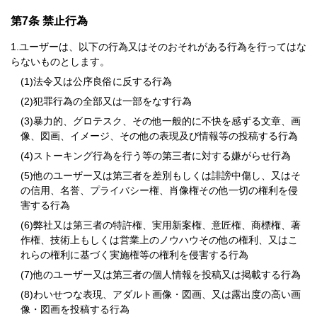
第7条 禁止行為
ユーザーは、以下の行為又はそのおそれがある行為を行ってはな
らないものとします。
法令又は公序良俗に反する行為
犯罪行為の全部又は一部をなす行為
暴力的、グロテスク、その他一般的に不快を感ずる文章、画
像、図画、イメージ、その他の表現及び情報等の投稿する行為
ストーキング行為を行う等の第三者に対する嫌がらせ行為
他のユーザー又は第三者を差別もしくは誹謗中傷し、又はそ
の信用、名誉、プライバシー権、肖像権その他一切の権利を侵
害する行為
弊社又は第三者の特許権、実用新案権、意匠権、商標権、著
作権、技術上もしくは営業上のノウハウその他の権利、又はこ
れらの権利に基づく実施権等の権利を侵害する行為
他のユーザー又は第三者の個人情報を投稿又は掲載する行為
わいせつな表現、アダルト画像・図画、又は露出度の高い画
像・図画を投稿する行為