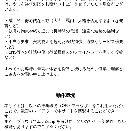
は、やむを得ず対応をお断り（中止）させていただく場合がござ
います。
・威圧的、侮辱的な言動（大声、罵倒、人格を否定するような発
言など）
・執拗な拘束や繰り返し（長時間の電話、過度な連絡の強制な
ど）
・不当な要求（契約範囲を超えた金銭補償、過剰なサービス強要
など）
・SNS等への誹謗中傷（従業員個人のプライバシーを害する投稿
など）
すべてのお客様に最高の体験を提供し続けるため、何卒ご理解と
ご協力をお願い申し上げます。
動作環境
本サイトは、以下の推奨環境（OS・ブラウザ）をご利用いただく
ことで、最善のレイアウトで本サイトを閲覧することができま
す。
また、ブラウザでJavaScriptを有効にしていないと一部動作しない
機能がありますのでご了承ください。