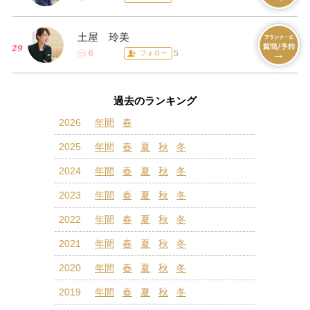
土屋 玲美
6
5
フォロー
過去のランキング
2026
年間
春
2025
年間
春
夏
秋
冬
2024
年間
春
夏
秋
冬
2023
年間
春
夏
秋
冬
2022
年間
春
夏
秋
冬
2021
年間
春
夏
秋
冬
2020
年間
春
夏
秋
冬
2019
年間
春
夏
秋
冬