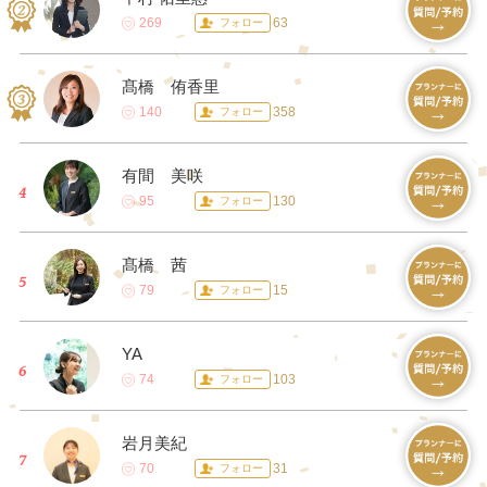
269
63
フォロー
髙橋 侑香里
140
358
フォロー
有間 美咲
95
130
フォロー
髙橋 茜
79
15
フォロー
YA
74
103
フォロー
岩月美紀
70
31
フォロー