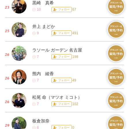
黒崎 真希
10
67
フォロー
井上 まどか
9
491
フォロー
ラソール ガーデン 名古屋
7
198
フォロー
熊内 綾香
7
49
フォロー
松尾 命（マツオ ミコト）
7
102
フォロー
板倉加奈
6
0
フォロー