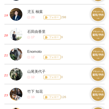
児玉 柚葉
20
298
フォロー
石田由香里
17
9
フォロー
Enomoto
12
3
フォロー
山尾美代子
12
0
フォロー
竹下 知花
10
126
フォロー