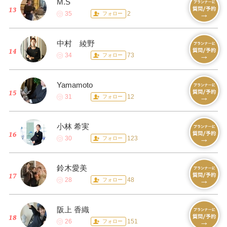
M.S
35
2
フォロー
中村 綾野
34
73
フォロー
Yamamoto
31
12
フォロー
小林 希実
30
123
フォロー
鈴木愛美
28
48
フォロー
阪上 香織
26
151
フォロー