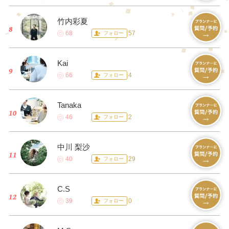
竹内彩夏
68
57
フォロー
Kai
66
4
フォロー
Tanaka
46
2
フォロー
中川 梨沙
40
29
フォロー
C.S
39
0
フォロー