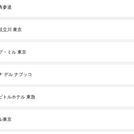
表参道
航立川 東京
プ・ミル 東京
ナ デル ナブッコ
ピトルホテル 東急
ル東京