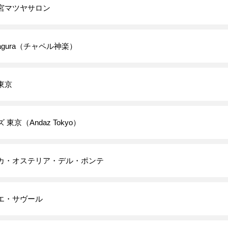
宮マツヤサロン
 Kagura（チャペル神楽）
東京
東京（Andaz Tokyo）
カ・オステリア・デル・ポンテ
エ・サヴール