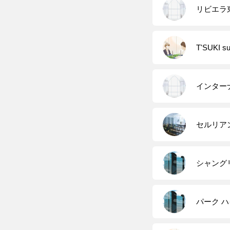
リビエラ
T'SUKI 
インター
セルリア
シャング
パーク ハ