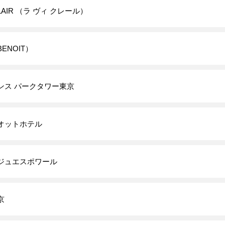
 CLAIR （ラ ヴィ クレール）
ENOIT）
ンス パークタワー東京
オットホテル
ジュエスポワール
京