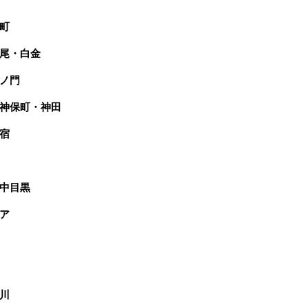
町
尾・白金
ノ門
神保町・神田
宿
中目黒
ア
川