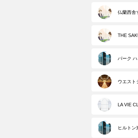
仏蘭西舎
THE SAK
パーク ハ
ウエスト
LA VIE
ヒルトン