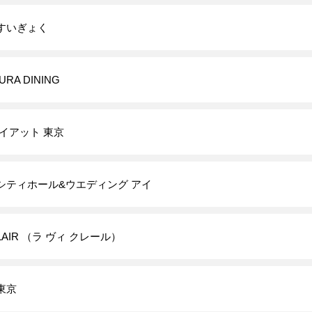
すいぎょく
URA DINING
イアット 東京
シティホール&ウエディング アイ
 CLAIR （ラ ヴィ クレール）
東京