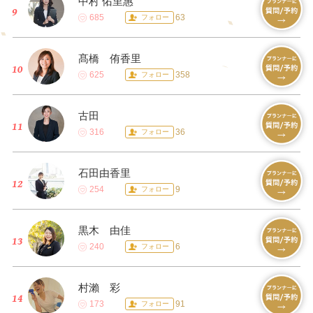
中村 佑里惠
685
63
フォロー
髙橋 侑香里
625
358
フォロー
古田
316
36
フォロー
石田由香里
254
9
フォロー
黒木 由佳
240
6
フォロー
村瀨 彩
173
91
フォロー