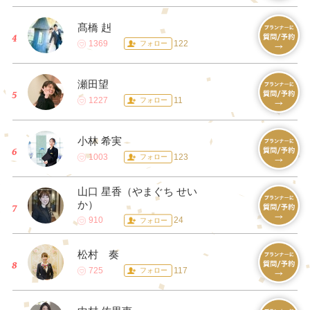
髙橋 赳
1369
122
フォロー
瀬田望
1227
11
フォロー
小林 希実
1003
123
フォロー
山口 星香（やまぐち せい
か）
910
24
フォロー
松村 奏
725
117
フォロー