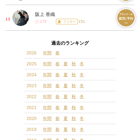
阪上 香織
172
151
フォロー
過去のランキング
2026
年間
春
2025
年間
春
夏
秋
冬
2024
年間
春
夏
秋
冬
2023
年間
春
夏
秋
冬
2022
年間
春
夏
秋
冬
2021
年間
春
夏
秋
冬
2020
年間
春
夏
秋
冬
2019
年間
春
夏
秋
冬