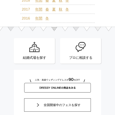
2018
年間
春
夏
秋
冬
2017
年間
春
夏
秋
冬
2016
年間
冬
結婚式場を探す
プロに相談する
全国開催中のフェスを探す