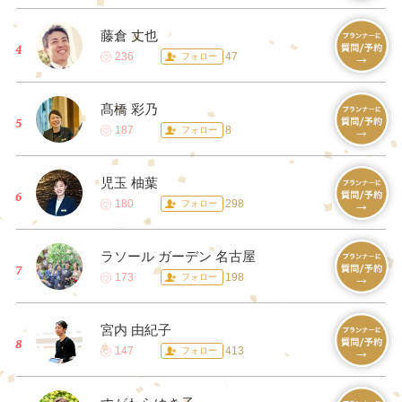
藤倉 丈也
236
47
フォロー
髙橋 彩乃
187
8
フォロー
児玉 柚葉
180
298
フォロー
ラソール ガーデン 名古屋
173
198
フォロー
宮内 由紀子
147
413
フォロー