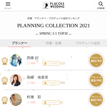
メニュー
式場検索
式場・プランナー・プロデュース会社ランキング
PLANNING COLLECTION 2021
SPRING 3-5 TOP30
プランナー
式場・会場
プロデュース会社
髙橋 赳
968
122
フォロー
髙橋 侑香里
681
358
フォロー
村瀨 彩
480
91
フォロー