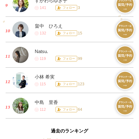
すがわらゆき子
141
3
フォロー
畠中 ひろえ
132
15
フォロー
Natsu.
119
99
フォロー
小林 希実
115
123
フォロー
中島 里香
112
64
フォロー
過去のランキング