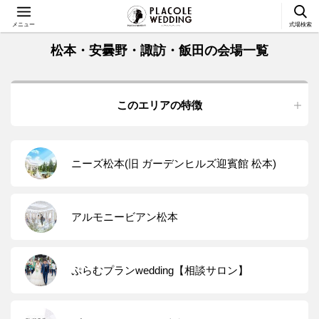
メニュー
式場検索
松本・安曇野・諏訪・飯田の会場一覧
このエリアの特徴
ニーズ松本(旧 ガーデンヒルズ迎賓館 松本)
アルモニービアン松本
ぷらむプランwedding【相談サロン】