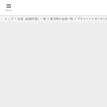
メニュー
トップ
会場（結婚式場）一覧
新潟県の会場一覧
プライベートガーデンWeddi