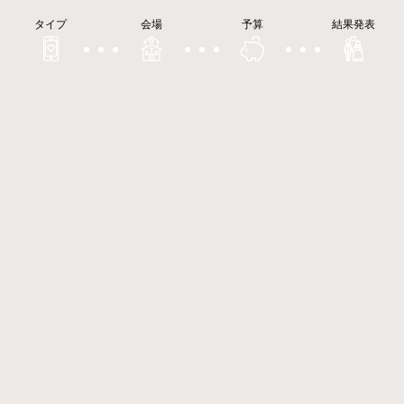
タイプ
会場
予算
結果発表