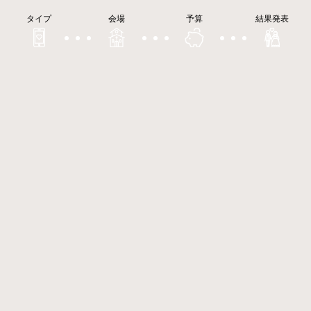
タイプ
会場
予算
結果発表