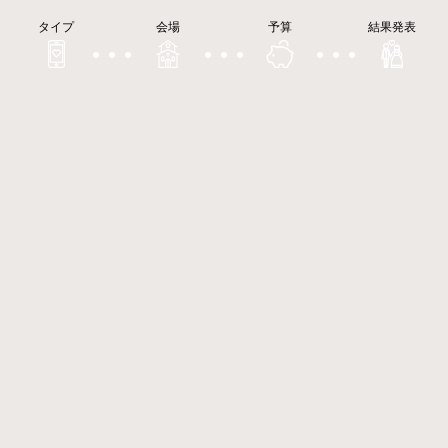
タイプ
会場
予算
結果発表