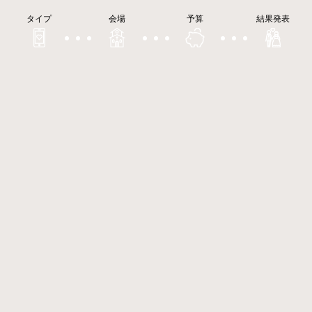
タイプ
会場
予算
結果発表