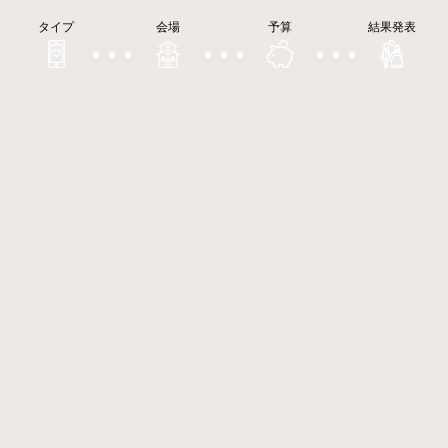
タイプ
会場
予算
結果発表