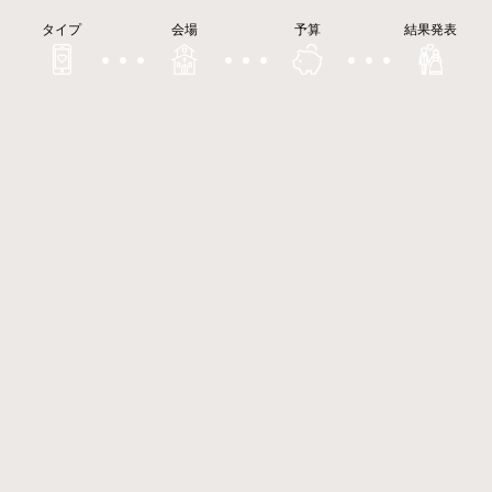
タイプ
会場
予算
結果発表