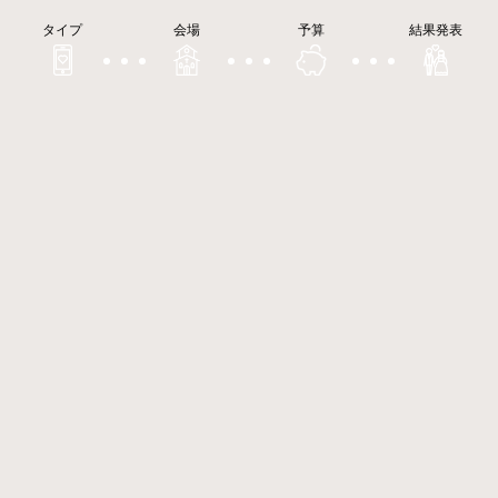
タイプ
会場
予算
結果発表