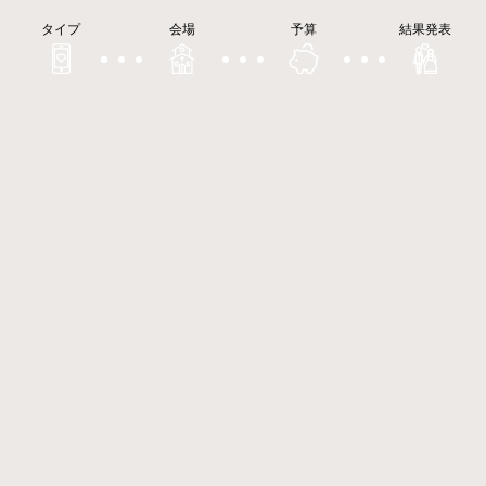
タイプ
会場
予算
結果発表