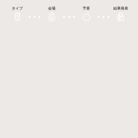
タイプ
会場
予算
結果発表