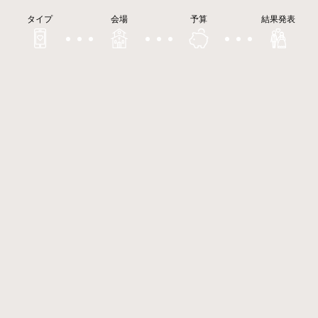
タイプ
会場
予算
結果発表