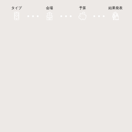
タイプ
会場
予算
結果発表