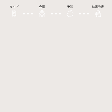
タイプ
会場
予算
結果発表