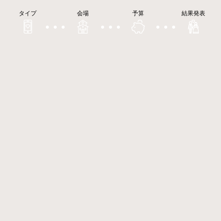
タイプ
会場
予算
結果発表