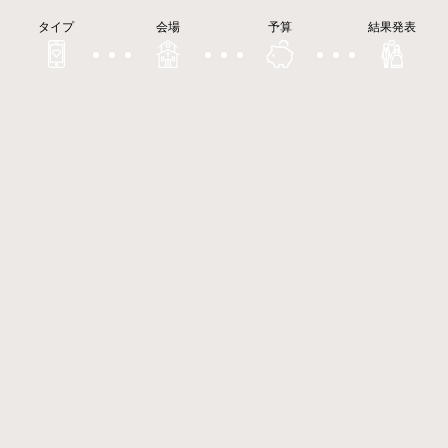
タイプ
会場
予算
結果発表