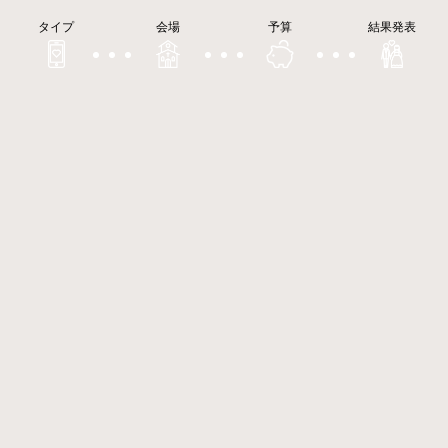
タイプ
会場
予算
結果発表