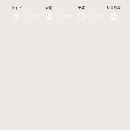
タイプ
会場
予算
結果発表