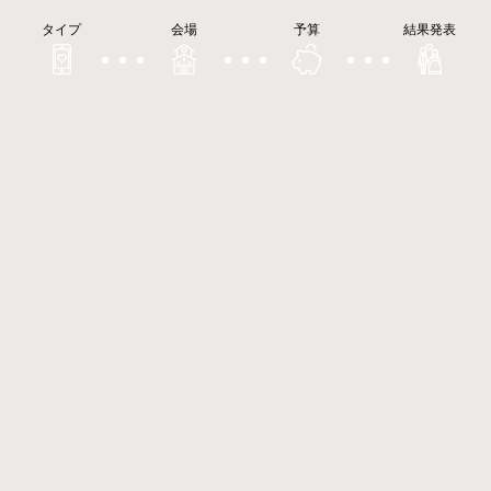
タイプ
会場
予算
結果発表