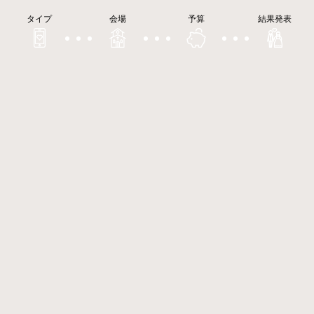
タイプ
会場
予算
結果発表