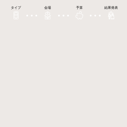
タイプ
会場
予算
結果発表