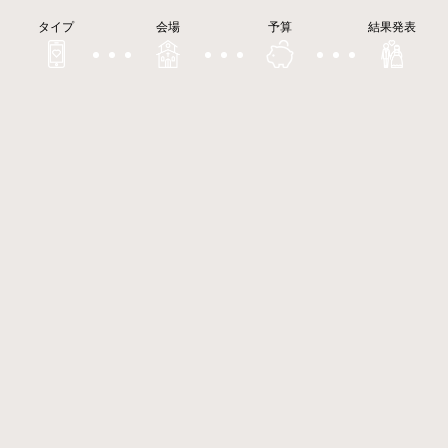
タイプ
会場
予算
結果発表