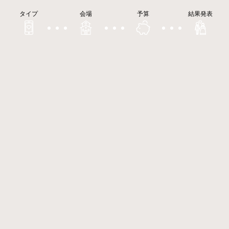
タイプ
会場
予算
結果発表