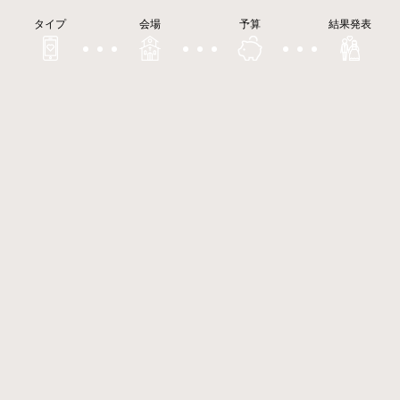
タイプ
会場
予算
結果発表