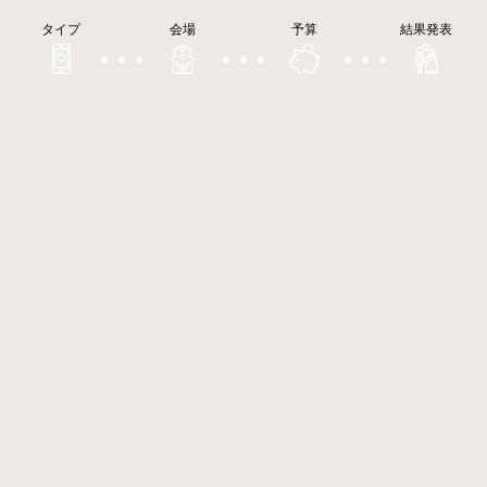
タイプ
会場
予算
結果発表