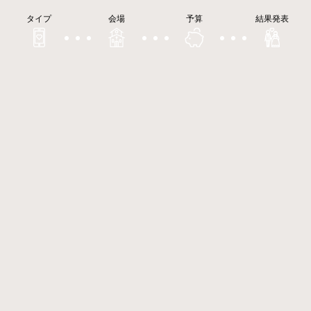
タイプ
会場
予算
結果発表