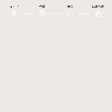
タイプ
会場
予算
結果発表