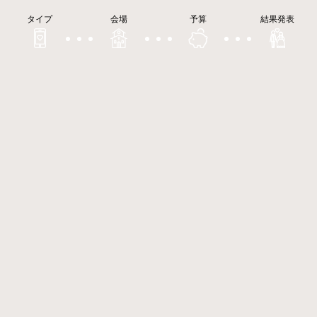
タイプ
会場
予算
結果発表