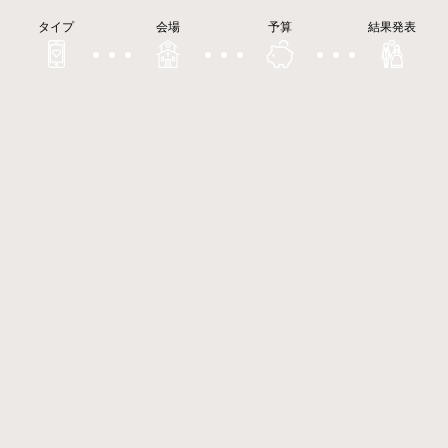
タイプ
会場
予算
結果発表