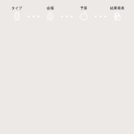
タイプ
会場
予算
結果発表