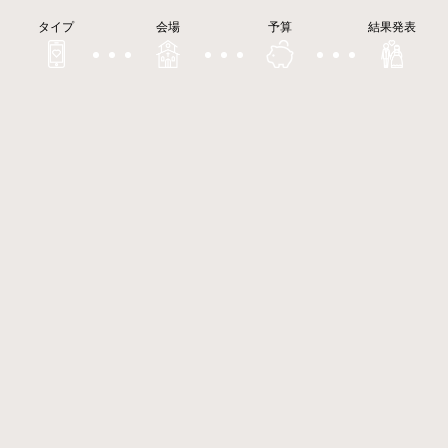
タイプ
会場
予算
結果発表