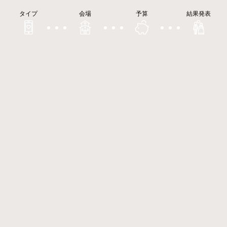
タイプ
会場
予算
結果発表