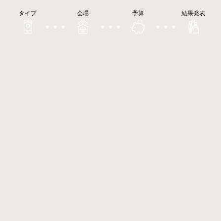
タイプ
会場
予算
結果発表