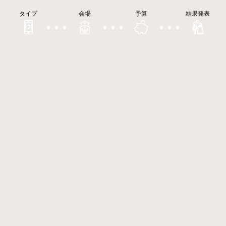
タイプ
会場
予算
結果発表