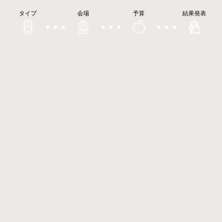
タイプ
会場
予算
結果発表