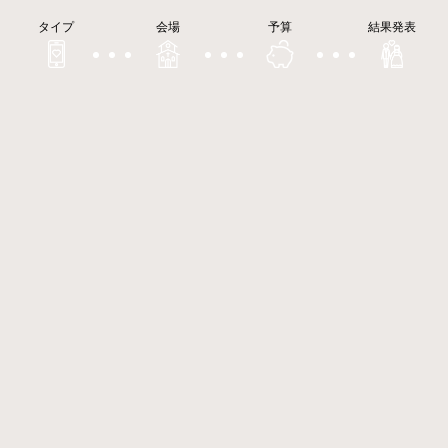
タイプ
会場
予算
結果発表