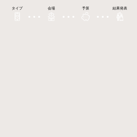
タイプ
会場
予算
結果発表