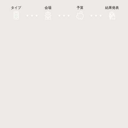
タイプ
会場
予算
結果発表