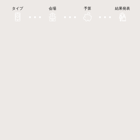
タイプ
会場
予算
結果発表