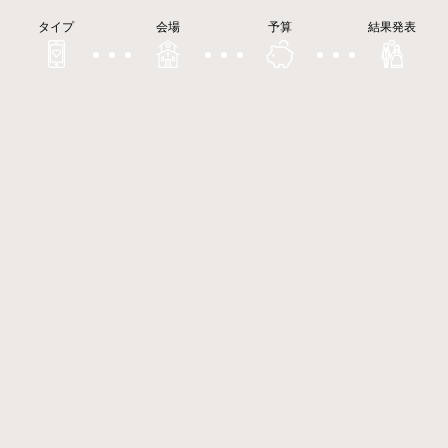
タイプ
会場
予算
結果発表