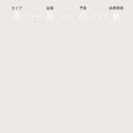
タイプ
会場
予算
結果発表