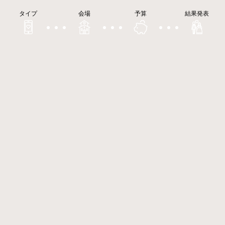
タイプ
会場
予算
結果発表