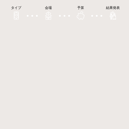
タイプ
会場
予算
結果発表